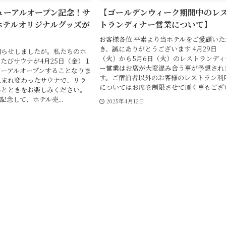
ューアルオープン記念！サ
【ゴールデンウィーク期間中のレ
ホテルオリジナルグッズが
トランディナー営業について】
お客様各位 平素より当ホテルをご愛顧いた
き、誠にありがとうございます 4月29日
知らせしましたが。私たちのホ
（火）から5月6日（火）のレストランディ
たびサウナが4月25日（金）１
ー営業はお席が大変混み合う事が予想され
ューアルオープンすることなりま
す。ご宿泊者以外のお客様のレストラン利
生まれ変わったサウナで、リラ
についてはお席を制限させて頂く事もござい.
ひとときをお楽しみください。
記念して、ホテル売...
2025年4月12日
日