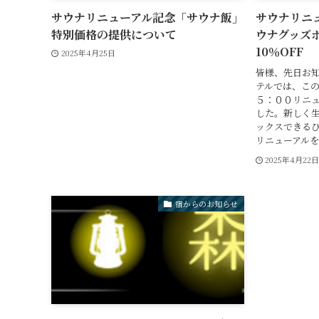
サウナリニューアル記念「サウナ飯」
サウナリニ
特別価格の提供について
ウナグッズ
10％OFF
2025年4月25日
皆様、先日お
テルでは、この
５：００リニ
した。新しく
ックスできる
リニューアルを
2025年4月22
宿からのお知らせ