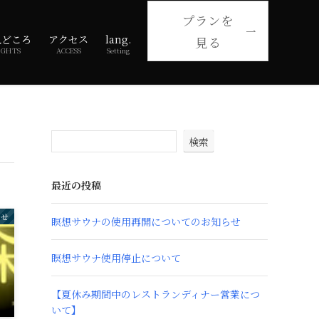
プランを
見どころ
アクセス
lang.
見る
IGHTS
ACCESS
Setting
検索
最近の投稿
らせ
瞑想サウナの使用再開についてのお知らせ
瞑想サウナ使用停止について
【夏休み期間中のレストランディナー営業につ
いて】