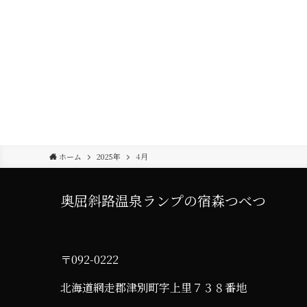
ホーム
2025年
4月
奥屈斜路温泉ランプの宿森つべつ
〒092-0222
北海道網走郡津別町字上里７３８番地