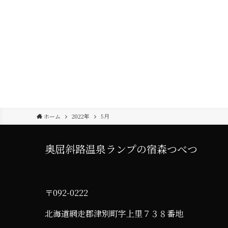
ホーム
2022年
5月
奥屈斜路温泉ランプの宿森つべつ
〒092-0222
北海道網走郡津別町字上里７３８番地