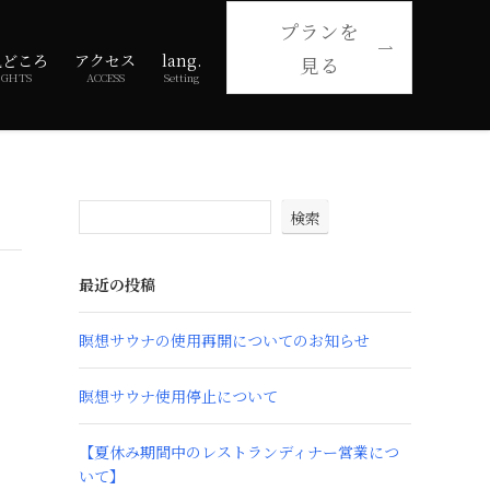
プランを
見どころ
アクセス
lang.
見る
IGHTS
ACCESS
Setting
検索
最近の投稿
瞑想サウナの使用再開についてのお知らせ
瞑想サウナ使用停止について
【夏休み期間中のレストランディナー営業につ
いて】