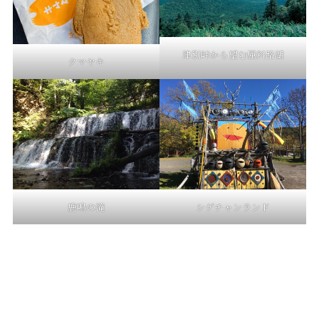
津別峠から望む屈斜路湖
クマヤキ
鹿鳴の滝
シゲチャンランド