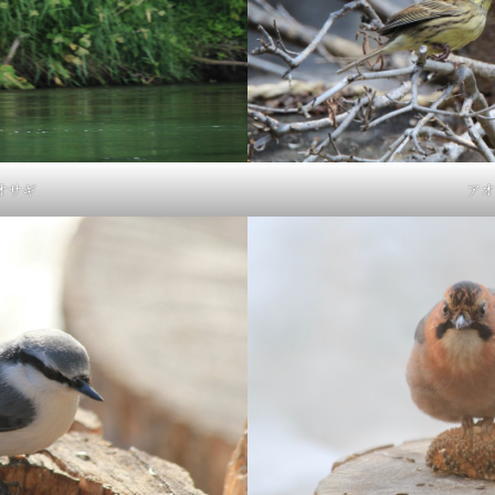
オサギ
アオ