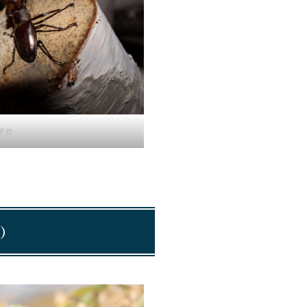
ガタ
ん）