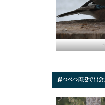
森つべつ周辺で出