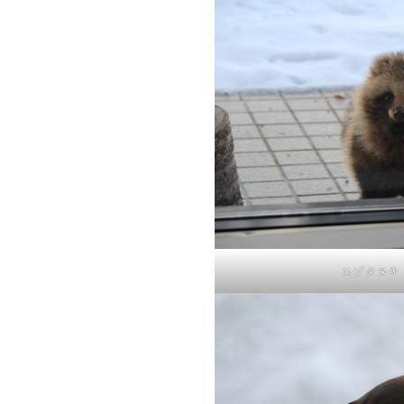
エゾタヌキ