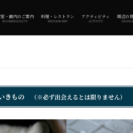
客室・館内のご案内
料理・レストラン
アクティビティ
周辺の
ROOM&FACILITY
RESTAURANT
ACTIVITY
HIGHL
るいきもの
（※必ず出会えるとは限りません）