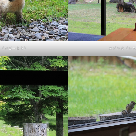
ン（ロビーより）
エゾシカ（レス