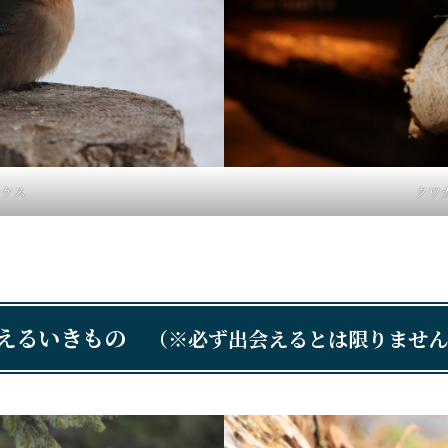
カケス
クワ
会えるいきもの
（※必ず出会えるとは限りませ