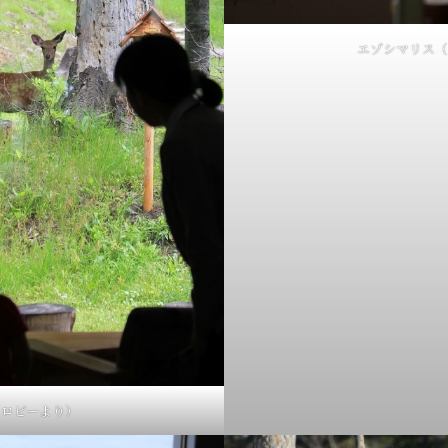
エゾシマリス（
（ロビーより）