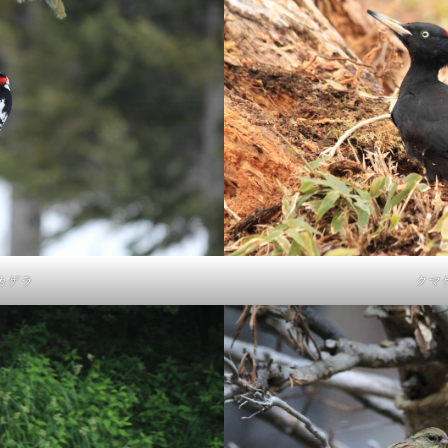
カゲラ
クマ