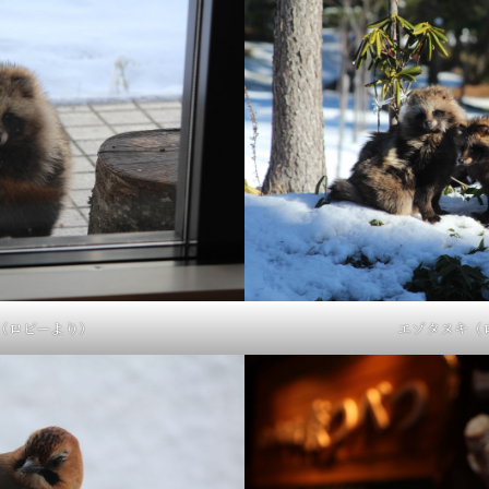
（ロビーより）
エゾタヌキ（